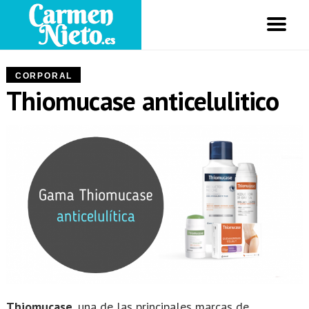
CORPORAL
Thiomucase anticelulitico
Thiomucase
, una de las principales marcas de